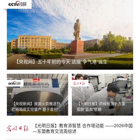
【央视网】五十年前的今天 这座“争气港”诞生
【央视新闻】我国火箭推进剂
【光明日报】药械检测新方案
贮箱箱底实现量产 基于首创“超
摆脱“蓝血”依赖
低温成形技术”缩短制造周期
【光明日报】教育添智慧 合作增动能 ——2026中国
—东盟教育交流周综述