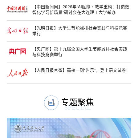
【中国新闻网】2026年“AI赋能・教学重构：打造数
智化学习新场景”研讨会在大连理工大学举办
【光明日报】大学生节能减排社会实践与科技竞赛
举行
【央广网】第十九届全国大学生节能减排社会实践
与科技竞赛举行
【人民日报官微】高校一则“告示”，登上语文试卷！
专题聚焦