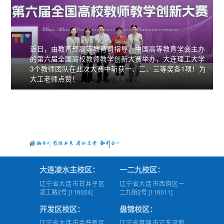
近日，由教育部高等教育司指导、中国高等教育学会主办
的第六届全国高校教师教学创新大赛举办，大连理工大学
3个教师团队在此次大赛中斩获一、二、三等奖各1项！为
大工老师点赞！
大连凌水主校区：
一二九校区：
辽宁省大连市甘井子区
辽宁省大连市西岗区一
凌工路2号 [116024]
二九街2号 [116011]
开发区校区：
盘锦校区：
辽宁省大连市金普新区
辽宁省盘锦市辽东湾新