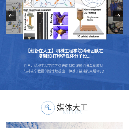
科研团队在
【锻造新优势】我校科研团队荣获中国智
【创新在
..
能科技最高奖一等奖
续
组张磊副教授
3月29日，我国智能科学技术最高奖“吴文俊人工智能
6月17日，
约束增韧3D
科学技术奖”在常州揭晓，软件学院刘日升教授团队牵
（Clariv
基硅氧烷
头完成的项目“异构模态信息融合的数据对齐与任务协
（Journal
同理论方法”荣...
士担任主编、
媒体大工